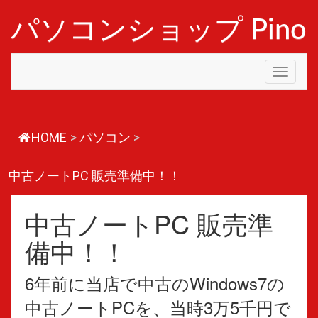
コ
ン
パソコンショップ Pino
テ
ン
ツ
Toggle
へ
navigati
ス
キ
ッ
プ
HOME
>
パソコン
>
中古ノートPC 販売準備中！！
中古ノートPC 販売準
備中！！
6年前に当店で中古のWindows7の
中古ノートPCを、当時3万5千円で