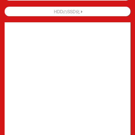
稿
HDDのSSD化
ナ
ビ
ゲ
ー
シ
ョ
ン