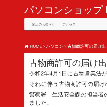
コ
ン
パソコンショップ P
テ
ン
ツ
閉店のお知らせ
アクセス
へ
ス
キ
ッ
プ
HOME
>
パソコン
>
古物商許可の届け出
古物商許可の届け出
令和2年4月1日に古物営業法
それに伴う古物商許可の届け
警察署 生活安全課の担当者
ました。