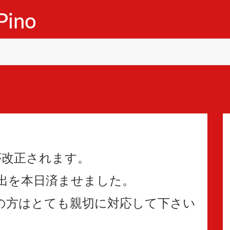
ino
が改正されます。
出を本日済ませました。
の方はとても親切に対応して下さい