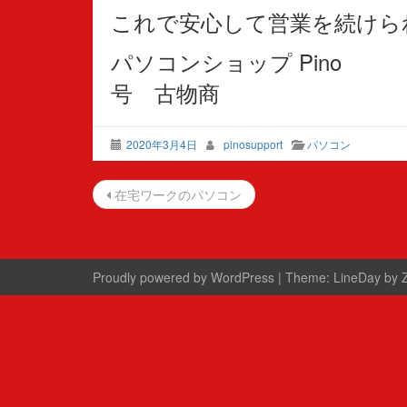
これで安心して営業を続けら
パソコンショップ Pino 
号 古物商
2020年3月4日
pinosupport
パソコン
投
在宅ワークのパソコン
稿
ナ
ビ
Proudly powered by WordPress
|
Theme:
LineDay
by
ゲ
ー
シ
ョ