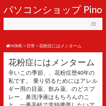
コ
ン
パソコンショップ Pino
テ
ン
ツ
Toggle
へ
navigati
ス
キ
ッ
プ
HOME
>
日常
>
花粉症にはメンターム
花粉症にはメンターム
辛いこの季節、、花粉症歴40年の
私です。 乗り切るためにはアレル
ギー用の目薬、飲み薬、のどスプ
レー、鼻洗浄液はもちろんのこ
と、一番手軽で常時携帯したいア