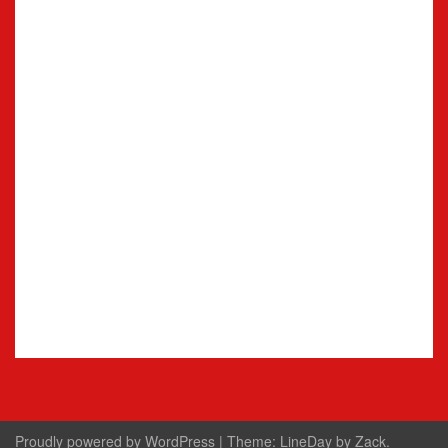
Proudly powered by WordPress
|
Theme:
LineDay
by
Zack
.