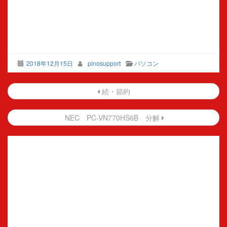
2018年12月15日
pinosupport
パソコン
投
続・節約
稿
NEC PC-VN770HS6B 分解
ナ
ビ
ゲ
ー
シ
ョ
ン