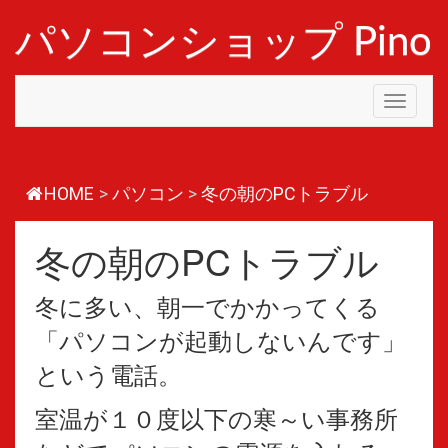
コ
ン
パソコンショップ Pino
テ
ン
ツ
Toggle
へ
navigati
ス
キ
ッ
プ
HOME
>
パソコン
>
冬の朝のPCトラブル
冬の朝のPCトラブル
冬に多い、朝一でかかってくる
「パソコンが起動しないんです」
という電話。
室温が１０度以下の寒～い事務所