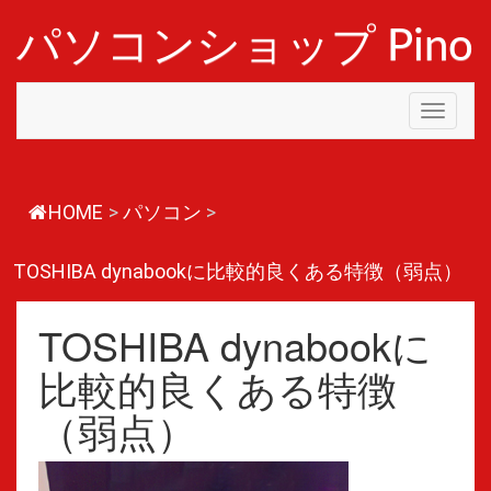
コ
ン
パソコンショップ Pino
テ
ン
ツ
Toggle
へ
navigati
ス
キ
ッ
プ
HOME
>
パソコン
>
TOSHIBA dynabookに比較的良くある特徴（弱点）
TOSHIBA dynabookに
比較的良くある特徴
（弱点）