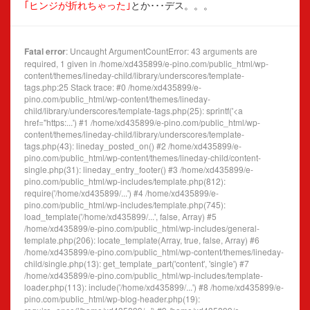
｢ヒンジが折れちゃった｣
とか･･･デス。。。
Fatal error
: Uncaught ArgumentCountError: 43 arguments are
required, 1 given in /home/xd435899/e-pino.com/public_html/wp-
content/themes/lineday-child/library/underscores/template-
tags.php:25 Stack trace: #0 /home/xd435899/e-
pino.com/public_html/wp-content/themes/lineday-
child/library/underscores/template-tags.php(25): sprintf('<a
href="https:...') #1 /home/xd435899/e-pino.com/public_html/wp-
content/themes/lineday-child/library/underscores/template-
tags.php(43): lineday_posted_on() #2 /home/xd435899/e-
pino.com/public_html/wp-content/themes/lineday-child/content-
single.php(31): lineday_entry_footer() #3 /home/xd435899/e-
pino.com/public_html/wp-includes/template.php(812):
require('/home/xd435899/...') #4 /home/xd435899/e-
pino.com/public_html/wp-includes/template.php(745):
load_template('/home/xd435899/...', false, Array) #5
/home/xd435899/e-pino.com/public_html/wp-includes/general-
template.php(206): locate_template(Array, true, false, Array) #6
/home/xd435899/e-pino.com/public_html/wp-content/themes/lineday-
child/single.php(13): get_template_part('content', 'single') #7
/home/xd435899/e-pino.com/public_html/wp-includes/template-
loader.php(113): include('/home/xd435899/...') #8 /home/xd435899/e-
pino.com/public_html/wp-blog-header.php(19):