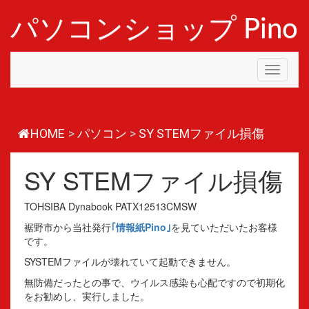
コ
ン
パソコンショップ Pino
テ
ン
ツ
Toggle
へ
navigati
ス
キ
ッ
プ
HOME
>
パソコン
>
SY STEMファイル損傷
SY STEMファイル損傷
TOHSIBA Dynabook PATX12513CMSW
裾野市から当社発行
｢情報紙Pino｣
を見ていただいたお客様
です。
SYSTEMファイルが壊れていて起動できません。
無防備だったとの事で、ウイルス感染も心配ですので初期化
をお勧めし、実行しました。