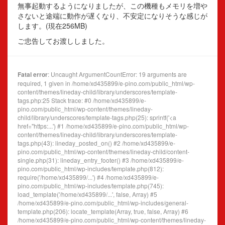
無事起動するようになりましたが、この機種もメモリを増や
さないと途端に動作が遅くなり、不安定になりそうな感じが
します。(現在256MB)
ご忠告してお渡ししました。
Fatal error
: Uncaught ArgumentCountError: 19 arguments are
required, 1 given in /home/xd435899/e-pino.com/public_html/wp-
content/themes/lineday-child/library/underscores/template-
tags.php:25 Stack trace: #0 /home/xd435899/e-
pino.com/public_html/wp-content/themes/lineday-
child/library/underscores/template-tags.php(25): sprintf('<a
href="https:...') #1 /home/xd435899/e-pino.com/public_html/wp-
content/themes/lineday-child/library/underscores/template-
tags.php(43): lineday_posted_on() #2 /home/xd435899/e-
pino.com/public_html/wp-content/themes/lineday-child/content-
single.php(31): lineday_entry_footer() #3 /home/xd435899/e-
pino.com/public_html/wp-includes/template.php(812):
require('/home/xd435899/...') #4 /home/xd435899/e-
pino.com/public_html/wp-includes/template.php(745):
load_template('/home/xd435899/...', false, Array) #5
/home/xd435899/e-pino.com/public_html/wp-includes/general-
template.php(206): locate_template(Array, true, false, Array) #6
/home/xd435899/e-pino.com/public_html/wp-content/themes/lineday-