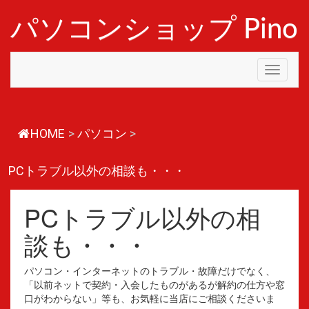
コ
ン
パソコンショップ Pino
テ
ン
ツ
Toggle
へ
navigati
ス
キ
ッ
プ
HOME
>
パソコン
>
PCトラブル以外の相談も・・・
PCトラブル以外の相
談も・・・
パソコン・インターネットのトラブル・故障だけでなく、
「以前ネットで契約・入会したものがあるが解約の仕方や窓
口がわからない」等も、お気軽に当店にご相談くださいま