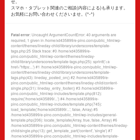
せ。
スマホ・タブレット関連のご相談(内容による)も承ります。
お気軽にお問い合わせくださいませ。(^-^)
Fatal error
: Uncaught ArgumentCountError: 40 arguments are
required, 1 given in /home/xd435899/e-pino.com/public_html/wp-
content/themes/lineday-child/library/underscores/template-
tags.php:25 Stack trace: #0 /home/xd435899/e-
pino.com/public_html/wp-content/themes/lineday-
child/library/underscores/template-tags.php(25): sprintf('<a
href="https:...') #1 /home/xd435899/e-pino.com/public_html/wp-
content/themes/lineday-child/library/underscores/template-
tags.php(43): lineday_posted_on() #2 /home/xd435899/e-
pino.com/public_html/wp-content/themes/lineday-child/content-
single.php(31): lineday_entry_footer() #3 /home/xd435899/e-
pino.com/public_html/wp-includes/template.php(812):
require('/home/xd435899/...') #4 /home/xd435899/e-
pino.com/public_html/wp-includes/template.php(745):
load_template('/home/xd435899/...', false, Array) #5
/home/xd435899/e-pino.com/public_html/wp-includes/general-
template.php(206): locate_template(Array, true, false, Array) #6
/home/xd435899/e-pino.com/public_html/wp-content/themes/lineday-
child/single.php(13): get_template_part('content', 'single') #7
/home/xd435899/e-pino.com/public_html/wp-includes/template-