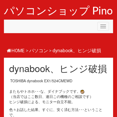
コ
ン
パソコンショップ Pino
テ
ン
ツ
Toggle
へ
navigati
ス
キ
ッ
プ
HOME
>
パソコン
>
dynabook、ヒンジ破損
dynabook、ヒンジ破損
TOSHIBA dynabook EX1/524CMEWD
またもやトホホ･･･な、ダイナブックです。
（当店ではここ数日、連日この機種のご相談です）
ヒンジ破損による、モニター自立不能。
色々お話した結果、すぐに、安く済む方法･･･ということ
で、