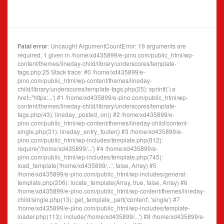
Fatal error
: Uncaught ArgumentCountError: 19 arguments are
required, 1 given in /home/xd435899/e-pino.com/public_html/wp-
content/themes/lineday-child/library/underscores/template-
tags.php:25 Stack trace: #0 /home/xd435899/e-
pino.com/public_html/wp-content/themes/lineday-
child/library/underscores/template-tags.php(25): sprintf('<a
href="https:...') #1 /home/xd435899/e-pino.com/public_html/wp-
content/themes/lineday-child/library/underscores/template-
tags.php(43): lineday_posted_on() #2 /home/xd435899/e-
pino.com/public_html/wp-content/themes/lineday-child/content-
single.php(31): lineday_entry_footer() #3 /home/xd435899/e-
pino.com/public_html/wp-includes/template.php(812):
require('/home/xd435899/...') #4 /home/xd435899/e-
pino.com/public_html/wp-includes/template.php(745):
load_template('/home/xd435899/...', false, Array) #5
/home/xd435899/e-pino.com/public_html/wp-includes/general-
template.php(206): locate_template(Array, true, false, Array) #6
/home/xd435899/e-pino.com/public_html/wp-content/themes/lineday-
child/single.php(13): get_template_part('content', 'single') #7
/home/xd435899/e-pino.com/public_html/wp-includes/template-
loader.php(113): include('/home/xd435899/...') #8 /home/xd435899/e-