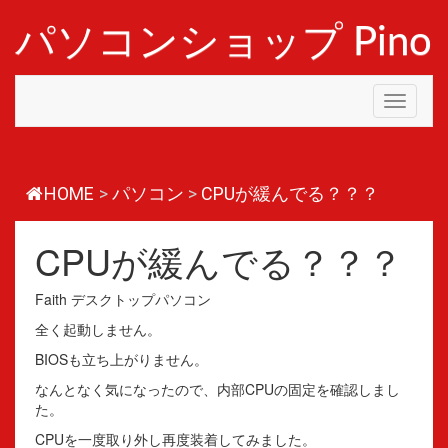
コ
ン
パソコンショップ Pino
テ
ン
ツ
Toggle
へ
navigati
ス
キ
ッ
プ
HOME
>
パソコン
>
CPUが緩んでる？？？
CPUが緩んでる？？？
Faith デスクトップパソコン
全く起動しません。
BIOSも立ち上がりません。
なんとなく気になったので、内部CPUの固定を確認しまし
た。
CPUを一度取り外し再度装着してみました。