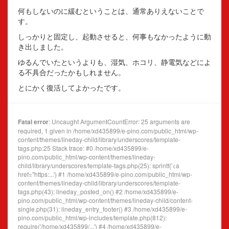
何もしないのに緩むということは、通常ありえないことで
す。
しっかりと固定し、起動させると、何事もなかったように動
き出しました。
ゆるんでいたというよりも、湿気、ホコリ、静電気などによ
る不具合だったかもしれません。
とにかく復活してよかったです。
Fatal error
: Uncaught ArgumentCountError: 25 arguments are
required, 1 given in /home/xd435899/e-pino.com/public_html/wp-
content/themes/lineday-child/library/underscores/template-
tags.php:25 Stack trace: #0 /home/xd435899/e-
pino.com/public_html/wp-content/themes/lineday-
child/library/underscores/template-tags.php(25): sprintf('<a
href="https:...') #1 /home/xd435899/e-pino.com/public_html/wp-
content/themes/lineday-child/library/underscores/template-
tags.php(43): lineday_posted_on() #2 /home/xd435899/e-
pino.com/public_html/wp-content/themes/lineday-child/content-
single.php(31): lineday_entry_footer() #3 /home/xd435899/e-
pino.com/public_html/wp-includes/template.php(812):
require('/home/xd435899/...') #4 /home/xd435899/e-