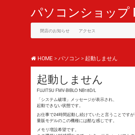
コ
ン
パソコンショップ P
テ
ン
ツ
閉店のお知らせ
アクセス
へ
ス
キ
ッ
プ
HOME
>
パソコン
>
起動しません
起動しません
FUJITSU FMV-BIBLO NB18D/L
「システム破壊」メッセージが表示され、
起動できない状態です。
お仕事で24時間起動し続けていたと言うことですが
量販モデルのこの機種には酷な感じです。
メモリ増設希望です。