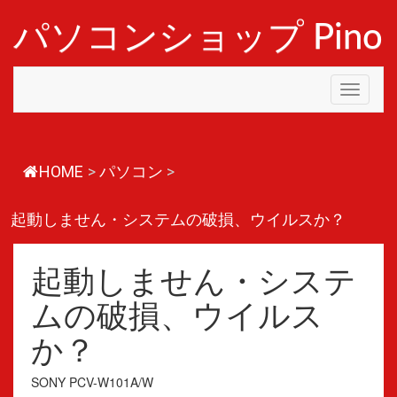
コ
ン
パソコンショップ Pino
テ
ン
ツ
Toggle
へ
navigati
ス
キ
ッ
プ
HOME
>
パソコン
>
起動しません・システムの破損、ウイルスか？
起動しません・システ
ムの破損、ウイルス
か？
SONY PCV-W101A/W