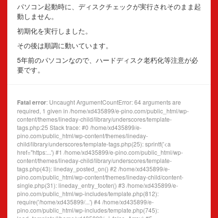
パソコン起動時に、ディスクチェックが実行されそのまま起
動しません。
初期化を実行しました。
その後は順調に動いています。
5年前のパソコンなので、ハードディスク老朽化等注意が必
要です。
Fatal error
: Uncaught ArgumentCountError: 64 arguments are
required, 1 given in /home/xd435899/e-pino.com/public_html/wp-
content/themes/lineday-child/library/underscores/template-
tags.php:25 Stack trace: #0 /home/xd435899/e-
pino.com/public_html/wp-content/themes/lineday-
child/library/underscores/template-tags.php(25): sprintf('<a
href="https:...') #1 /home/xd435899/e-pino.com/public_html/wp-
content/themes/lineday-child/library/underscores/template-
tags.php(43): lineday_posted_on() #2 /home/xd435899/e-
pino.com/public_html/wp-content/themes/lineday-child/content-
single.php(31): lineday_entry_footer() #3 /home/xd435899/e-
pino.com/public_html/wp-includes/template.php(812):
require('/home/xd435899/...') #4 /home/xd435899/e-
pino.com/public_html/wp-includes/template.php(745):