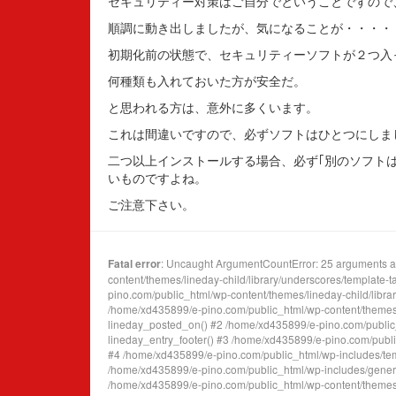
セキュリティー対策はご自分でということですので
順調に動き出しましたが、気になることが・・・・
初期化前の状態で、セキュリティーソフトが２つ入
何種類も入れておいた方が安全だ。
と思われる方は、意外に多くいます。
これは間違いですので、必ずソフトはひとつにしま
二つ以上インストールする場合、必ず｢別のソフト
いものですよね。
ご注意下さい。
Fatal error
: Uncaught ArgumentCountError: 25 arguments ar
content/themes/lineday-child/library/underscores/template-
pino.com/public_html/wp-content/themes/lineday-child/library/
/home/xd435899/e-pino.com/public_html/wp-content/themes/l
lineday_posted_on() #2 /home/xd435899/e-pino.com/public_h
lineday_entry_footer() #3 /home/xd435899/e-pino.com/public
#4 /home/xd435899/e-pino.com/public_html/wp-includes/templ
/home/xd435899/e-pino.com/public_html/wp-includes/general-
/home/xd435899/e-pino.com/public_html/wp-content/themes/lin