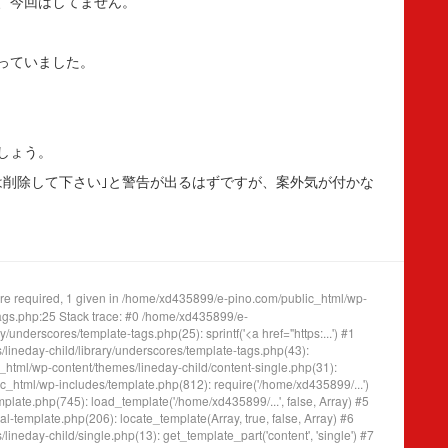
、今回はしてません。
っていました。
しょう。
は削除して下さい｣と警告が出るはずですが、案外気が付かな
e required, 1 given in /home/xd435899/e-pino.com/public_html/wp-
tags.php:25 Stack trace: #0 /home/xd435899/e-
underscores/template-tags.php(25): sprintf('<a href="https:...') #1
ineday-child/library/underscores/template-tags.php(43):
tml/wp-content/themes/lineday-child/content-single.php(31):
_html/wp-includes/template.php(812): require('/home/xd435899/...')
ate.php(745): load_template('/home/xd435899/...', false, Array) #5
template.php(206): locate_template(Array, true, false, Array) #6
eday-child/single.php(13): get_template_part('content', 'single') #7