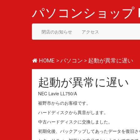
コ
ン
パソコンショップ P
テ
ン
ツ
閉店のお知らせ
アクセス
へ
ス
キ
ッ
プ
HOME
>
パソコン
>
起動が異常に遅い
起動が異常に遅い
NEC Lavie LL750/A
裾野市からのお客様です。
ハードディスクから異音がします。
中古ハードディスクに交換しました。
初期化後、バックアップしてあったデータを復旧さ