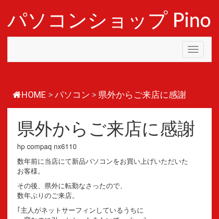
コ
ン
パソコンショップ Pino
テ
ン
ツ
Toggle
へ
navigati
ス
キ
ッ
プ
HOME
>
パソコン
>
県外からご来店に感謝
県外からご来店に感謝
hp compaq nx6110
数年前に当店にて新品パソコンをお買い上げいただいた
お客様。
その後、県外に転勤なさったので、
数年ぶりのご来店。
｢主人がネットサーフィンしているうちに