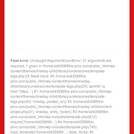
Fatal error
: Uncaught ArgumentCountError: 31 arguments are
required, 1 given in /home/xd435899/e-pino.com/public_html/wp-
content/themes/lineday-child/library/underscores/template-
tags.php:25 Stack trace: #0 /home/xd435899/e-
pino.com/public_html/wp-content/themes/lineday-
child/library/underscores/template-tags.php(25): sprintf('<a
href="https:...') #1 /home/xd435899/e-pino.com/public_html/wp-
content/themes/lineday-child/library/underscores/template-
tags.php(43): lineday_posted_on() #2 /home/xd435899/e-
pino.com/public_html/wp-content/themes/lineday-child/content-
single.php(31): lineday_entry_footer() #3 /home/xd435899/e-
pino.com/public_html/wp-includes/template.php(812):
require('/home/xd435899/...') #4 /home/xd435899/e-
pino.com/public_html/wp-includes/template.php(745):
load_template('/home/xd435899/...', false, Array) #5