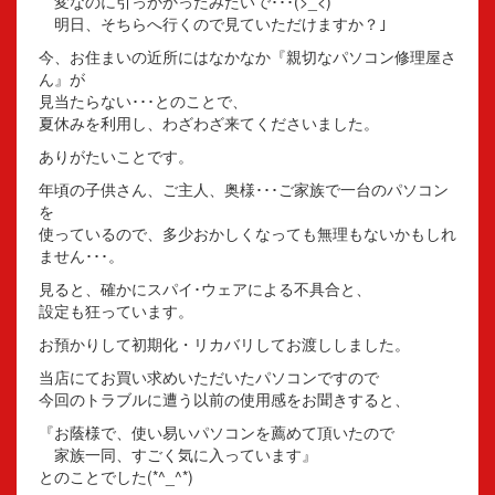
変なのに引っかかったみたいで･･･(>_<)
明日、そちらへ行くので見ていただけますか？｣
今、お住まいの近所にはなかなか『親切なパソコン修理屋さ
ん』が
見当たらない･･･とのことで、
夏休みを利用し、わざわざ来てくださいました。
ありがたいことです。
年頃の子供さん、ご主人、奥様･･･ご家族で一台のパソコン
を
使っているので、多少おかしくなっても無理もないかもしれ
ません･･･。
見ると、確かにスパイ･ウェアによる不具合と、
設定も狂っています。
お預かりして初期化・リカバリしてお渡ししました。
当店にてお買い求めいただいたパソコンですので
今回のトラブルに遭う以前の使用感をお聞きすると、
『お蔭様で、使い易いパソコンを薦めて頂いたので
家族一同、すごく気に入っています』
とのことでした(*^_^*)