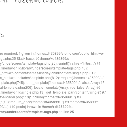
のようにゴミなどが付着していました。
た。
e required, 1 given in /home/xd435899/e-pino.com/public_html/wp-
tags.php:25 Stack trace: #0 /home/xd435899/e-
underscores/template-tags.php(25): sprintf('<a href="https:...') #1
ineday-child/library/underscores/template-tags.php(43):
tml/wp-content/themes/lineday-child/content-single.php(31):
_html/wp-includes/template.php(812): require('/home/xd435899/...')
ate.php(745): load_template('/home/xd435899/...', false, Array) #5
template.php(206): locate_template(Array, true, false, Array) #6
eday-child/single.php(13): get_template_part('content', 'single') #7
e-loader.php(113): include('/home/xd435899/...') #8
(19): require_once('/home/xd435899/...') #9 /home/xd435899/e-
/...') #10 {main} thrown in
/home/xd435899/e-
brary/underscores/template-tags.php
on line
25