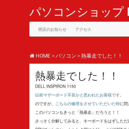
コ
ン
パソコンショップ P
テ
ン
ツ
閉店のお知らせ
アクセス
へ
ス
キ
ッ
プ
HOME
>
パソコン
>
熱暴走でした！！
熱暴走でした！！
DELL INSPIRON 1150
以前マザーボード不良かと思われたお客様です。
のですが、
こちらの修理をさせていただいた時
に閃
このパソコンもきっと「熱暴走」だろうと！！
さっそく分解してみると、キーボードをはずしただ