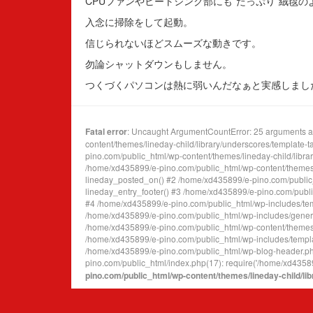
CPUファンやヒートシンク部にも”たっぷり”絨毯
入念に掃除をして起動。
信じられないほどスムーズな動きです。
勿論シャットダウンもしません。
つくづくパソコンは熱に弱いんだなぁと実感しまし
Fatal error
: Uncaught ArgumentCountError: 25 arguments ar
content/themes/lineday-child/library/underscores/template-
pino.com/public_html/wp-content/themes/lineday-child/library/
/home/xd435899/e-pino.com/public_html/wp-content/themes/l
lineday_posted_on() #2 /home/xd435899/e-pino.com/public_h
lineday_entry_footer() #3 /home/xd435899/e-pino.com/public
#4 /home/xd435899/e-pino.com/public_html/wp-includes/templ
/home/xd435899/e-pino.com/public_html/wp-includes/general-
/home/xd435899/e-pino.com/public_html/wp-content/themes/lin
/home/xd435899/e-pino.com/public_html/wp-includes/templat
/home/xd435899/e-pino.com/public_html/wp-blog-header.php
pino.com/public_html/index.php(17): require('/home/xd435899
pino.com/public_html/wp-content/themes/lineday-child/li