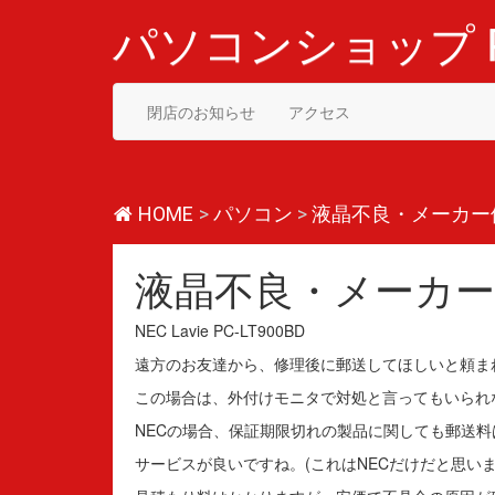
コ
ン
パソコンショップ P
テ
ン
ツ
閉店のお知らせ
アクセス
へ
ス
キ
ッ
プ
HOME
>
パソコン
>
液晶不良・メーカー
液晶不良・メーカー
NEC Lavie PC-LT900BD
遠方のお友達から、修理後に郵送してほしいと頼ま
この場合は、外付けモニタで対処と言ってもいられ
NECの場合、保証期限切れの製品に関しても郵送
サービスが良いですね。(これはNECだけだと思いま