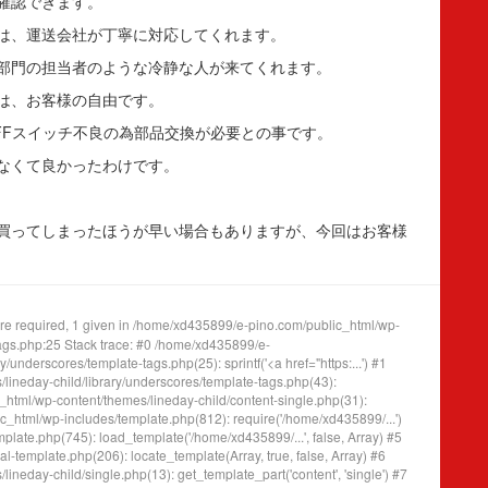
確認できます。
は、運送会社が丁寧に対応してくれます。
部門の担当者のような冷静な人が来てくれます。
は、お客様の自由です。
FFスイッチ不良の為部品交換が必要との事です。
なくて良かったわけです。
買ってしまったほうが早い場合もありますが、今回はお客様
e required, 1 given in /home/xd435899/e-pino.com/public_html/wp-
tags.php:25 Stack trace: #0 /home/xd435899/e-
underscores/template-tags.php(25): sprintf('<a href="https:...') #1
ineday-child/library/underscores/template-tags.php(43):
tml/wp-content/themes/lineday-child/content-single.php(31):
_html/wp-includes/template.php(812): require('/home/xd435899/...')
ate.php(745): load_template('/home/xd435899/...', false, Array) #5
template.php(206): locate_template(Array, true, false, Array) #6
eday-child/single.php(13): get_template_part('content', 'single') #7