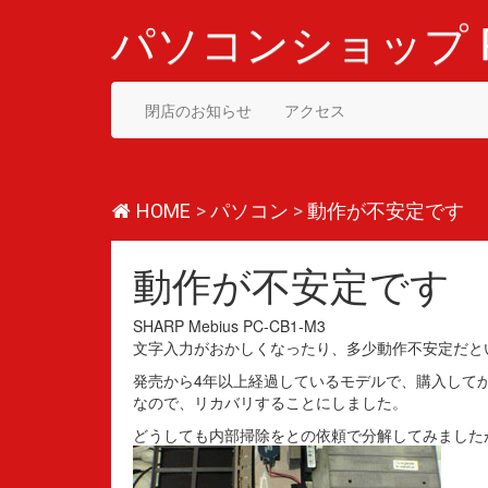
コ
ン
パソコンショップ P
テ
ン
ツ
閉店のお知らせ
アクセス
へ
ス
キ
ッ
プ
HOME
>
パソコン
>
動作が不安定です
動作が不安定です
SHARP Mebius PC-CB1-M3
文字入力がおかしくなったり、多少動作不安定だと
発売から4年以上経過しているモデルで、購入して
なので、リカバリすることにしました。
どうしても内部掃除をとの依頼で分解してみました