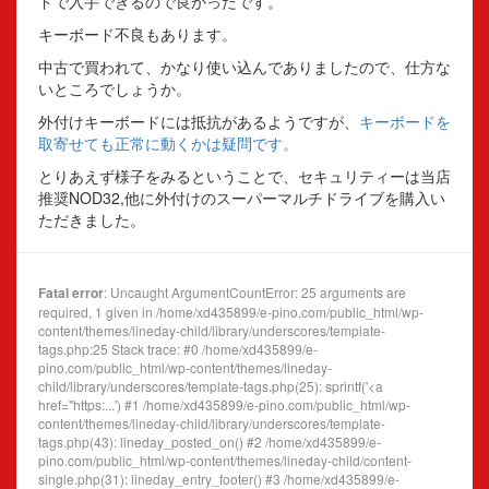
ドで入手できるので良かったです。
キーボード不良もあります。
中古で買われて、かなり使い込んでありましたので、仕方な
いところでしょうか。
外付けキーボードには抵抗があるようですが、
キーボードを
取寄せても正常に動くかは疑問です。
とりあえず様子をみるということで、セキュリティーは当店
推奨NOD32,他に外付けのスーパーマルチドライブを購入い
ただきました。
Fatal error
: Uncaught ArgumentCountError: 25 arguments are
required, 1 given in /home/xd435899/e-pino.com/public_html/wp-
content/themes/lineday-child/library/underscores/template-
tags.php:25 Stack trace: #0 /home/xd435899/e-
pino.com/public_html/wp-content/themes/lineday-
child/library/underscores/template-tags.php(25): sprintf('<a
href="https:...') #1 /home/xd435899/e-pino.com/public_html/wp-
content/themes/lineday-child/library/underscores/template-
tags.php(43): lineday_posted_on() #2 /home/xd435899/e-
pino.com/public_html/wp-content/themes/lineday-child/content-
single.php(31): lineday_entry_footer() #3 /home/xd435899/e-