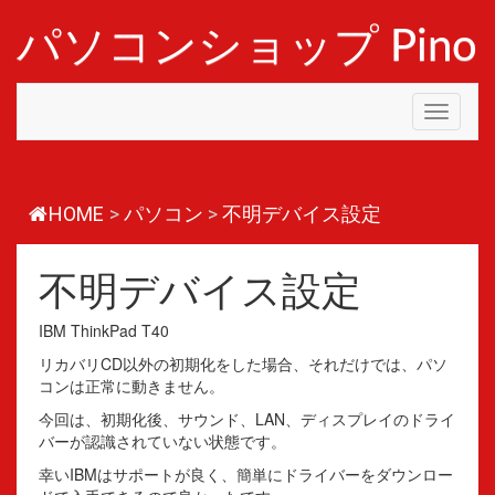
コ
ン
パソコンショップ Pino
テ
ン
ツ
Toggle
へ
navigati
ス
キ
ッ
プ
HOME
>
パソコン
>
不明デバイス設定
不明デバイス設定
IBM ThinkPad T40
リカバリCD以外の初期化をした場合、それだけでは、パソ
コンは正常に動きません。
今回は、初期化後、サウンド、LAN、ディスプレイのドライ
バーが認識されていない状態です。
幸いIBMはサポートが良く、簡単にドライバーをダウンロー