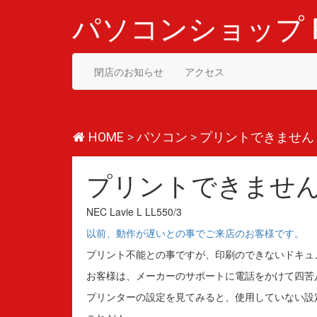
コ
ン
パソコンショップ P
テ
ン
ツ
閉店のお知らせ
アクセス
へ
ス
キ
ッ
プ
HOME
>
パソコン
>
プリントできません
プリントできませ
NEC Lavie L LL550/3
以前、動作が遅いとの事でご来店のお客様です。
プリント不能との事ですが、印刷のできないドキュ
お客様は、メーカーのサポートに電話をかけて四苦
プリンターの設定を見てみると、使用していない設