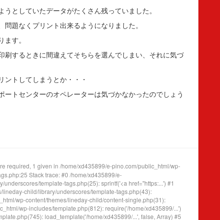
ようとしていたデータがたくさん残っていました。
、問題なくプリント出来るようになりました。
ります。
印刷するときに間違えてそちらを選んでしまい、それに気づ
リントしてしまうとか・・・
ポートセンターのオペレーターは気づかなかったのでしょう
e required, 1 given in /home/xd435899/e-pino.com/public_html/wp-
tags.php:25 Stack trace: #0 /home/xd435899/e-
underscores/template-tags.php(25): sprintf('<a href="https:...') #1
ineday-child/library/underscores/template-tags.php(43):
tml/wp-content/themes/lineday-child/content-single.php(31):
_html/wp-includes/template.php(812): require('/home/xd435899/...')
ate.php(745): load_template('/home/xd435899/...', false, Array) #5