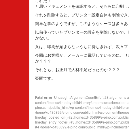
これだ！
と思いドキュメントを確認すると、そちらに印刷し
それを削除すると、プリンター設定自体も削除でき
簡単な事のようですが、このようなケースは多々あ
以前使っていたプリンターの設定を削除しないで、
かない。
又は、印刷が始まらないうちに待ちきれず、次々プ
今回はお客様が、メーカーに電話しているのに、サ
か？？？
それとも、お正月で人材不足だったのか？？？
疑問です。
Fatal error
: Uncaught ArgumentCountError: 28 arguments ar
content/themes/lineday-child/library/underscores/template-
pino.com/public_html/wp-content/themes/lineday-child/library/
/home/xd435899/e-pino.com/public_html/wp-content/themes/l
lineday_posted_on() #2 /home/xd435899/e-pino.com/public_h
lineday_entry_footer() #3 /home/xd435899/e-pino.com/public
#4 /home/xd435899/e-pino.com/public_html/wp-includes/templ