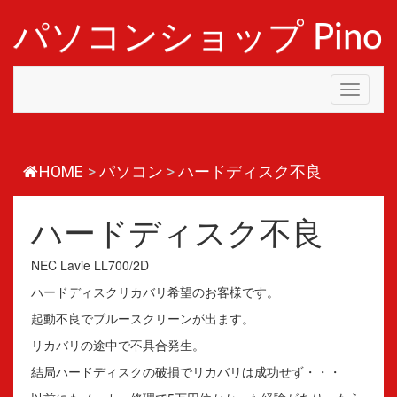
コ
ン
パソコンショップ Pino
テ
ン
ツ
Toggle
へ
navigati
ス
キ
ッ
プ
HOME
>
パソコン
>
ハードディスク不良
ハードディスク不良
NEC Lavie LL700/2D
ハードディスクリカバリ希望のお客様です。
起動不良でブルースクリーンが出ます。
リカバリの途中で不具合発生。
結局ハードディスクの破損でリカバリは成功せず・・・