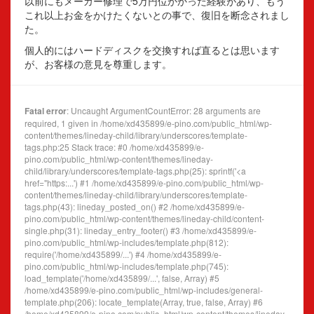
以前にもメーカー修理で5万円位かかった経験があり、もう
これ以上お金をかけたくないとの事で、復旧を断念されまし
た。
個人的にはハードディスクを交換すれば直るとは思います
が、お客様の意見を尊重します。
Fatal error
: Uncaught ArgumentCountError: 28 arguments are
required, 1 given in /home/xd435899/e-pino.com/public_html/wp-
content/themes/lineday-child/library/underscores/template-
tags.php:25 Stack trace: #0 /home/xd435899/e-
pino.com/public_html/wp-content/themes/lineday-
child/library/underscores/template-tags.php(25): sprintf('<a
href="https:...') #1 /home/xd435899/e-pino.com/public_html/wp-
content/themes/lineday-child/library/underscores/template-
tags.php(43): lineday_posted_on() #2 /home/xd435899/e-
pino.com/public_html/wp-content/themes/lineday-child/content-
single.php(31): lineday_entry_footer() #3 /home/xd435899/e-
pino.com/public_html/wp-includes/template.php(812):
require('/home/xd435899/...') #4 /home/xd435899/e-
pino.com/public_html/wp-includes/template.php(745):
load_template('/home/xd435899/...', false, Array) #5
/home/xd435899/e-pino.com/public_html/wp-includes/general-
template.php(206): locate_template(Array, true, false, Array) #6
/home/xd435899/e-pino.com/public_html/wp-content/themes/lineday-