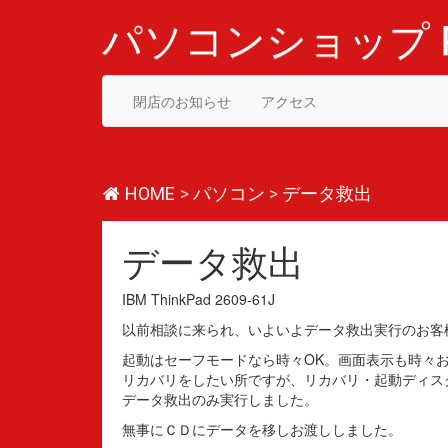
コ
ン
パソコンショップ P
テ
ン
ツ
閉店のお知らせ
アクセス
へ
ス
キ
ッ
プ
HOME
>
パソコン
>
データ救出
データ救出
IBM ThinkPad 2609-61J
以前相談に来られ、いよいよデータ救出実行のお客
起動はセーフモードなら時々OK。画面表示も時々
リカバリをしたい所ですが、リカバリ・起動ディス
データ救出のみ実行しました。
無事にＣＤにデータを移しお渡ししました。