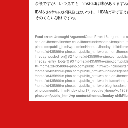
余談ですが、いつ見てもThinkPadは味があります
IBMをお持ちのお客様にはいつも、｢IBMは車で言
そのくらい別格ですね。
Fatal error
: Uncaught ArgumentCountError: 16 arguments ar
content/themes/lineday-child/library/underscores/template-
pino.com/public_html/wp-content/themes/lineday-child/library/
/home/xd435899/e-pino.com/public_html/wp-content/themes/l
lineday_posted_on() #2 /home/xd435899/e-pino.com/public_h
lineday_entry_footer() #3 /home/xd435899/e-pino.com/public
#4 /home/xd435899/e-pino.com/public_html/wp-includes/templ
/home/xd435899/e-pino.com/public_html/wp-includes/general-
/home/xd435899/e-pino.com/public_html/wp-content/themes/lin
/home/xd435899/e-pino.com/public_html/wp-includes/templat
/home/xd435899/e-pino.com/public_html/wp-blog-header.php
pino.com/public_html/index.php(17): require('/home/xd435899
pino.com/public_html/wp-content/themes/lineday-child/li