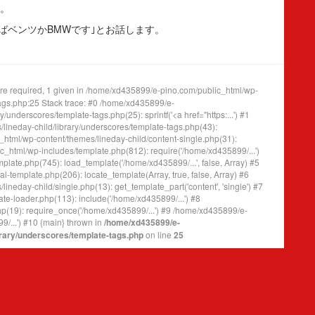
ね。
えばベンツかBMWです｣とお話します。
e required, 1 given in /home/xd435899/e-pino.com/public_html/wp-
tags.php:25 Stack trace: #0 /home/xd435899/e-
underscores/template-tags.php(25): sprintf('<a href="https:...') #1
ineday-child/library/underscores/template-tags.php(43):
tml/wp-content/themes/lineday-child/content-single.php(31):
_html/wp-includes/template.php(812): require('/home/xd435899/...')
ate.php(745): load_template('/home/xd435899/...', false, Array) #5
template.php(206): locate_template(Array, true, false, Array) #6
eday-child/single.php(13): get_template_part('content', 'single') #7
e-loader.php(113): include('/home/xd435899/...') #8
(19): require_once('/home/xd435899/...') #9 /home/xd435899/e-
/...') #10 {main} thrown in
/home/xd435899/e-
brary/underscores/template-tags.php
on line
25