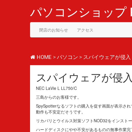
コ
ン
パソコンショップ P
テ
ン
ツ
閉店のお知らせ
アクセス
へ
ス
キ
ッ
プ
HOME
>
パソコン
>
スパイウェアが侵入
スパイウェアが侵
NEC LaVie L LL750/C
三島からのお客様です。
SpySpotterなるソフトの購入を促す画面が表示
動作も不安定だそうです。
リカバリとウイルス対策ソフトNOD32をインスト
ハードディスクにやや不安があるものの無事作業完