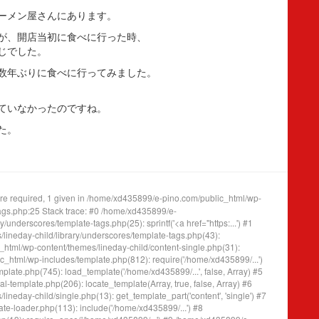
ーメン屋さんにあります。
が、開店当初に食べに行った時、
じでした。
数年ぶりに食べに行ってみました。
ていなかったのですね。
た。
e required, 1 given in /home/xd435899/e-pino.com/public_html/wp-
tags.php:25 Stack trace: #0 /home/xd435899/e-
underscores/template-tags.php(25): sprintf('<a href="https:...') #1
ineday-child/library/underscores/template-tags.php(43):
tml/wp-content/themes/lineday-child/content-single.php(31):
_html/wp-includes/template.php(812): require('/home/xd435899/...')
ate.php(745): load_template('/home/xd435899/...', false, Array) #5
template.php(206): locate_template(Array, true, false, Array) #6
eday-child/single.php(13): get_template_part('content', 'single') #7
e-loader.php(113): include('/home/xd435899/...') #8