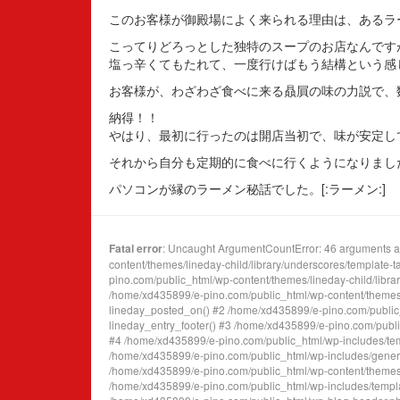
このお客様が御殿場によく来られる理由は、あるラ
こってりどろっとした独特のスープのお店なんです
塩っ辛くてもたれて、一度行けばもう結構という感
お客様が、わざわざ食べに来る贔屓の味の力説で、
納得！！
やはり、最初に行ったのは開店当初で、味が安定し
それから自分も定期的に食べに行くようになりまし
パソコンが縁のラーメン秘話でした。[:ラーメン:]
Fatal error
: Uncaught ArgumentCountError: 46 arguments ar
content/themes/lineday-child/library/underscores/template-
pino.com/public_html/wp-content/themes/lineday-child/library/
/home/xd435899/e-pino.com/public_html/wp-content/themes/l
lineday_posted_on() #2 /home/xd435899/e-pino.com/public_h
lineday_entry_footer() #3 /home/xd435899/e-pino.com/public
#4 /home/xd435899/e-pino.com/public_html/wp-includes/templ
/home/xd435899/e-pino.com/public_html/wp-includes/general-
/home/xd435899/e-pino.com/public_html/wp-content/themes/lin
/home/xd435899/e-pino.com/public_html/wp-includes/templat